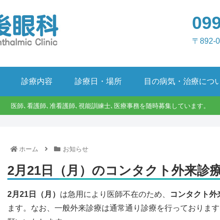
099
〒892-
診療内容
診療日・場所
目の病気・治療につ
医師､看護師､准看護師､視能訓練士､医療事務を随時募集しています。
ホーム
お知らせ
2月21日（月）のコンタクト外来診
2月21日（月）
は急用により医師不在のため、
コンタクト外
ます。なお、一般外来診療は通常通り診療を行っております