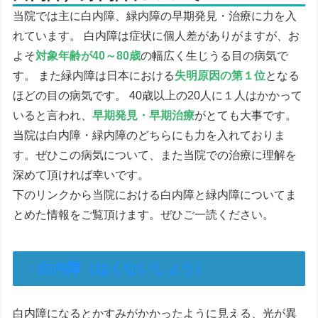
当院では主に白内障、緑内障の早期発見・治療に力を入
れています。 白内障は症状に個人差がありがますが、お
よそ
対象年齢が40～80歳
の幅広く生じうる目の病気で
す。 また緑内障は日本における
失明原因の第１位
となる
ほどの目の病気です。 40歳以上の20人に１人はかかって
いると言われ、
早期発見・早期治療
がとても大事です。
当院は白内障・緑内障のどちらにも力を入れておりま
す。ぜひこの病気について、また当院での治療に理解を
深めて頂ければ幸いです。
下のリンクから当院における白内障と緑内障についてま
とめた情報をご覧頂けます。ぜひご一読ください。
・
白内障（はくないしょう）
白内障になるとかすみがかかったように見える、光が異