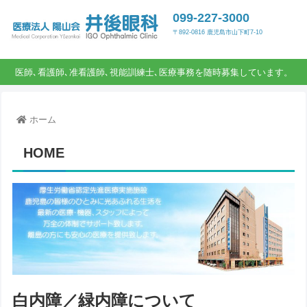
099-227-3000
〒892-0816 鹿児島市山下町7-10
医師､看護師､准看護師､視能訓練士､医療事務を随時募集しています。
ホーム
HOME
白内障／緑内障について